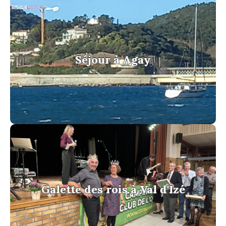
Séjour à Agay
Séjour à Agay
voir la galerie
Galette des rois à Val d'Izé
Galette des rois à Val d'Izé
voir la galerie