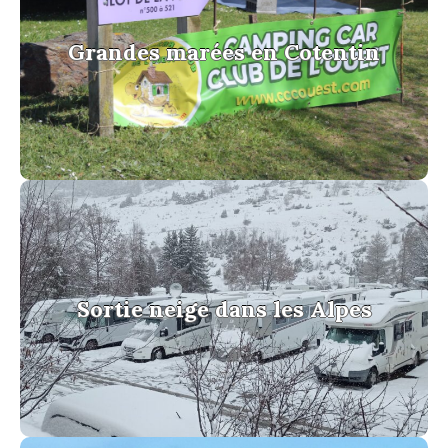
Grandes marées en Cotentin
Grandes marées en Cotentin
voir la galerie
Sortie neige dans les Alpes
Sortie neige dans les Alpes
voir la galerie